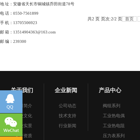
地 址：安徽省天长市铜城镇乔田街道78号
电 话：0550-7561899
共2 页 页次:2/2 页
首页
手 机：13705506923
邮 箱：13514904363@163.com
邮 编：239300
关于我们
企业新闻
产品中心
公司简介
公司动态
阀组系列
企业文化
技术支持
工业热电偶
企业实景
行业新闻
工业热电阻
荣誉资质
压力表系列