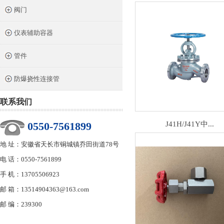
阀门
仪表辅助容器
管件
防爆挠性连接管
联系我们
0550-7561899
J41H/J41Y中...
地 址：安徽省天长市铜城镇乔田街道78号
电 话：0550-7561899
手 机：13705506923
邮 箱：13514904363@163.com
邮 编：239300