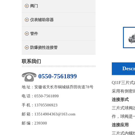
阀门
仪表辅助容器
管件
防爆挠性连接管
联系我们
Descr
0550-7561899
Q11F三
地 址：安徽省天长市铜城镇乔田街道78号
采用有倒密
电 话：0550-7561899
连接形式
手 机：13705506923
三片式球阀连
邮 箱：13514904363@163.com
作，球阀是一
邮 编：239300
连接应用
三片式内螺