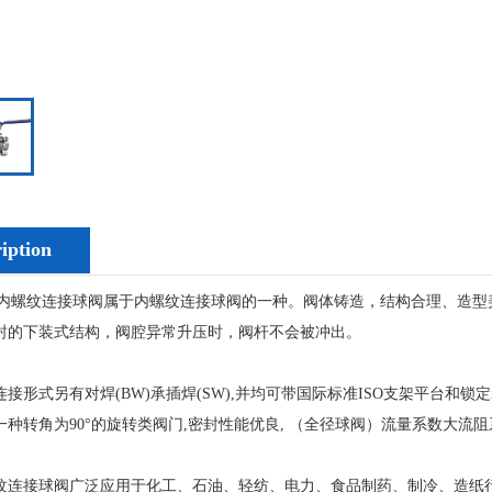
iption
片式内螺纹连接球阀属于内螺纹连接球阀的一种。阀体铸造，结构合理、造
封的下装式结构，阀腔异常升压时，阀杆不会被冲出。
接形式另有对焊(BW)承插焊(SW),并均可带国际标准ISO支架平台和
种转角为90°的旋转类阀门,密封性能优良, （全径球阀）流量系数大流阻
纹连接球阀广泛应用于化工、石油、轻纺、电力、食品制药、制冷、造纸