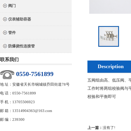
阀门
仪表辅助容器
管件
防爆挠性连接管
联系我们
Description
0550-7561899
五阀组由高、低压阀、
地 址：安徽省天长市铜城镇乔田街道78号
工作时将两组校验阀与
电 话：0550-7561899
校验和平衡即可
手 机：13705506923
邮 箱：13514904363@163.com
邮 编：239300
上一篇：
没有了!