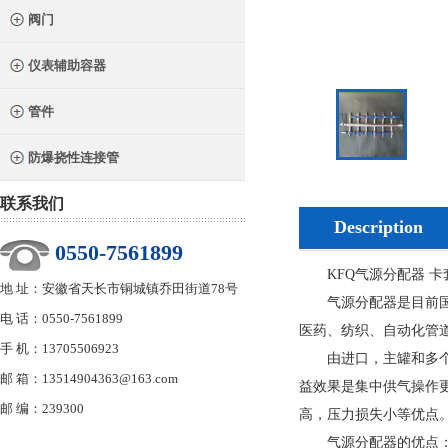
阀门
仪表辅助容器
管件
防爆挠性连接管
联系我们
Description
0550-7561899
KFQ气源分配器 卡套
地 址：安徽省天长市铜城镇乔田街道78号
气源分配器是目前国内
电 话：0550-7561899
医药、纺织、自动化管
手 机：13705506923
由进口，主罐和多个均
邮 箱：13514904363@163.com
益效果是集中供气操作
邮 编：239300
高，压力损失小等优点
气源分配器的优点