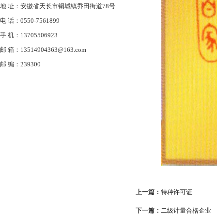
地 址：安徽省天长市铜城镇乔田街道78号
电 话：0550-7561899
手 机：13705506923
邮 箱：13514904363@163.com
邮 编：239300
上一篇：
特种许可证
下一篇：
二级计量合格企业