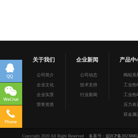
关于我们
企业新闻
产品中
公司简介
公司动态
阀组系
企业文化
技术支持
工业热
企业实景
行业新闻
工业热
荣誉资质
压力表
双金属
仪表保
阀门
Copyright 2020 All Right Reserved 备案号：
皖ICP备2023000