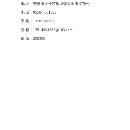
地 址：安徽省天长市铜城镇乔田街道78号
电 话：0550-7561899
手 机：13705506923
邮 箱：13514904363@163.com
邮 编：239300