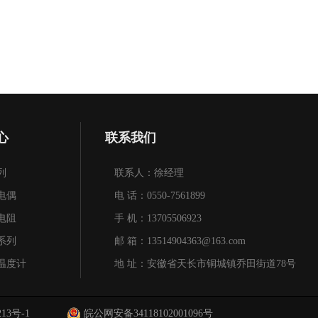
心
联系我们
列
联系人：徐经理
电偶
电 话：0550-7561899
电阻
手 机：13705506923
系列
邮 箱：13514904363@163.com
温度计
地 址：安徽省天长市铜城镇乔田街道78号
温保护箱系列
213号-1
皖公网安备34118102001096号